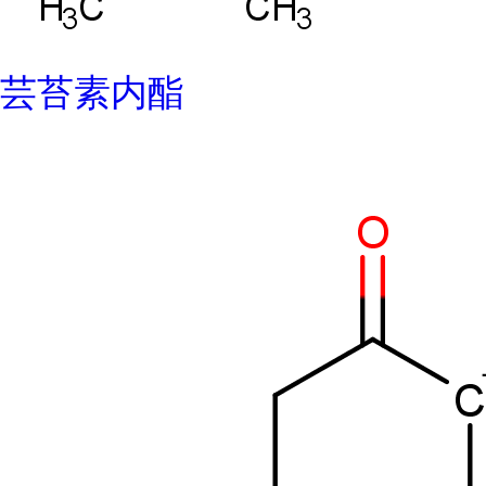
芸苔素内酯