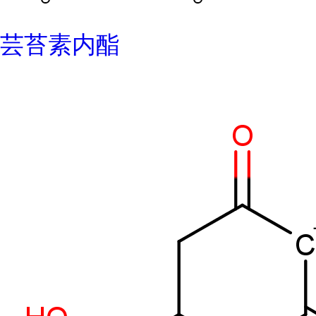
芸苔素内酯