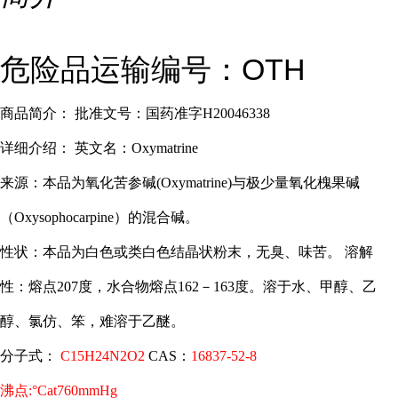
危险品运输编号：OTH
商品简介： 批准文号：国药准字H20046338
详细介绍： 英文名：Oxymatrine
来源：本品为氧化苦参碱(Oxymatrine)与极少量氧化槐果碱
（Oxysophocarpine）的混合碱。
性状：本品为白色或类白色结晶状粉末，无臭、味苦。 溶解
性：熔点207度，水合物熔点162－163度。溶于水、甲醇、乙
醇、氯仿、笨，难溶于乙醚。
分子式：
C15H24N2O2
CAS：
1
6837-52-8
沸点:°Cat760mmHg