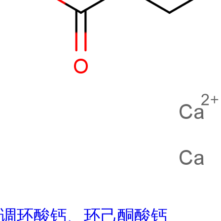
调环酸钙、环己酮酸钙