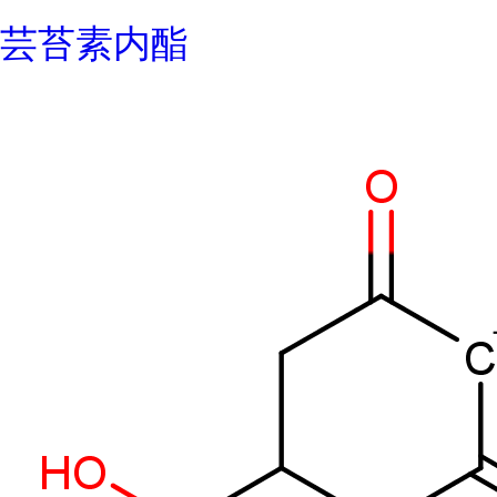
芸苔素内酯