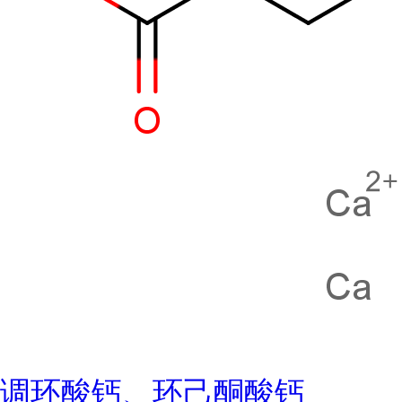
调环酸钙、环己酮酸钙