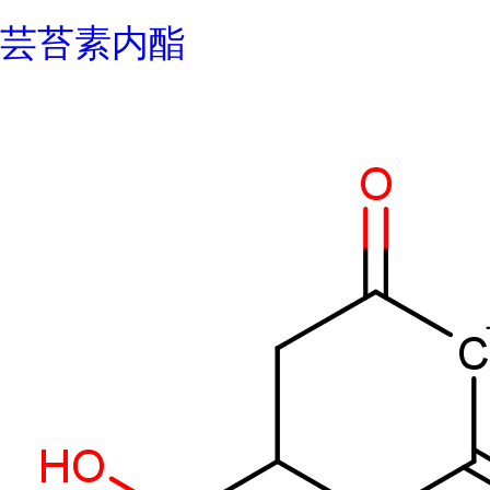
芸苔素内酯