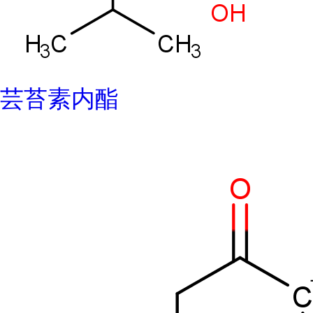
芸苔素内酯