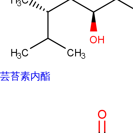
芸苔素内酯