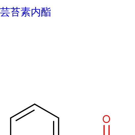
芸苔素内酯