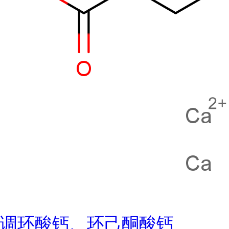
调环酸钙、环己酮酸钙