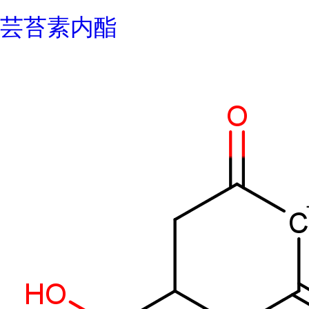
芸苔素内酯