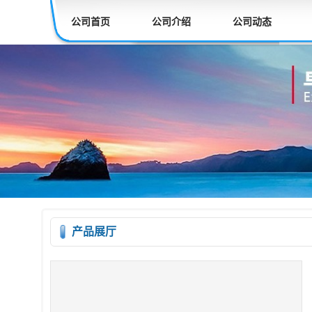
公司首页
公司介绍
公司动态
产品展厅