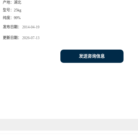
产地：
湖北
型号：
25kg
纯度：
99%
发布日期：
2014-04-19
更新日期：
2026-07-13
发送咨询信息