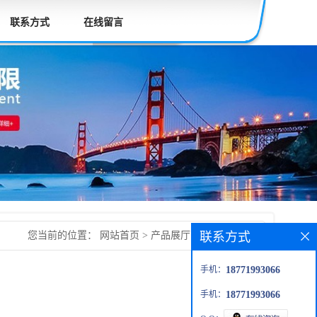
联系方式
在线留言
联系方式
您当前的位置：
网站首页
>
产品展厅
>
磷酸铁（正）
手机：
18771993066
手机：
18771993066