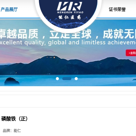
产品展厅
证书荣誉
磷酸铁（正）
品牌：
能仁