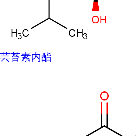
芸苔素内酯