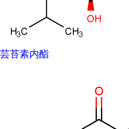
芸苔素内酯