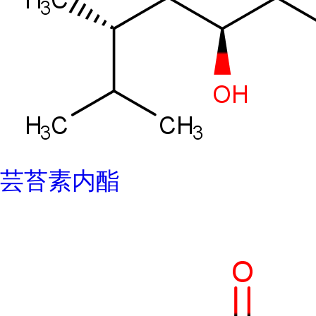
芸苔素内酯