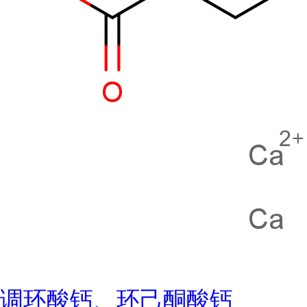
调环酸钙、环己酮酸钙