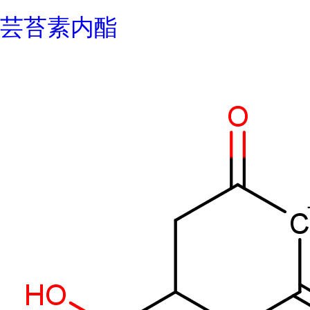
芸苔素内酯