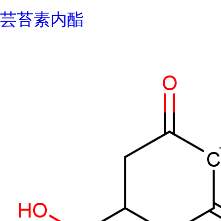
芸苔素内酯