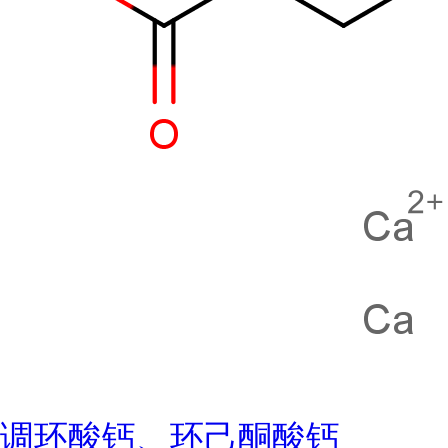
调环酸钙、环己酮酸钙