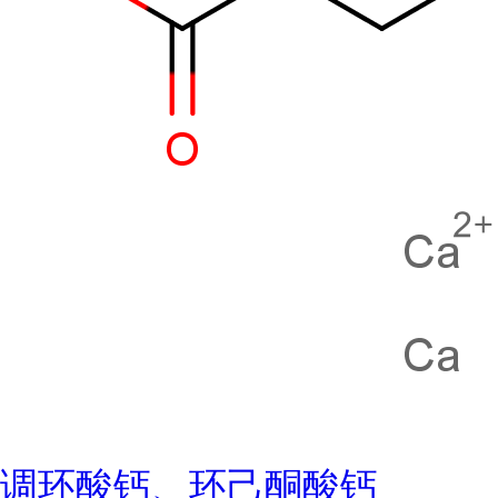
调环酸钙、环己酮酸钙