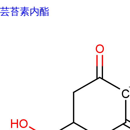
芸苔素内酯