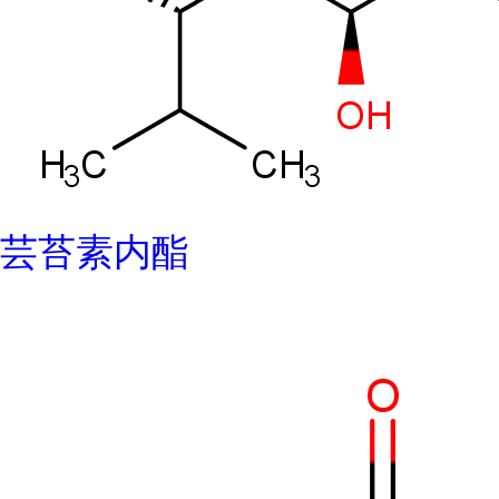
芸苔素内酯