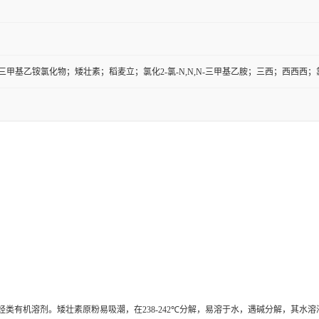
N,N-三甲基乙铵氯化物；矮壮素；稻麦立；氯化2-氯-N,N,N-三甲基乙胺；三西；西西西
烃类有机溶剂。矮壮素原粉易吸潮，在
238-242℃
分解，易溶于水，遇碱分解，其水溶