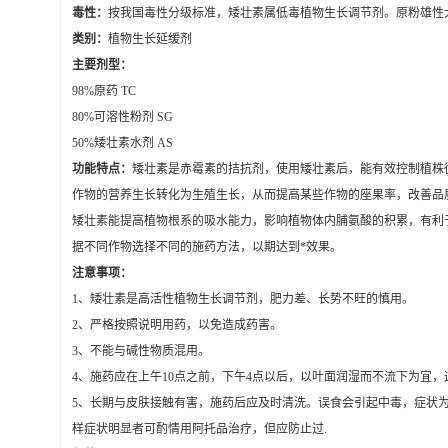
毒性：
按我国毒性分级标准，矮壮素属低毒植物生长调节剂。原粉雄性
类别：
植物生长延缓剂
主要剂型：
98%
原药
TC
80%
可溶性粉剂
SG
50%
矮壮素水剂
AS
功能特点：
矮壮素是赤霉素的拮抗剂，使用矮壮素后，能有效控制植株
作物的营养生长转化为生殖生长，从而提高某些作物的座果率，改善品
矮壮素能提高植物根系的吸水能力，影响植物体内脯氨酸的积累，有利
据不同作物选择不同的施药方法，以期达到*效果。
注意事项：
1
、矮壮素是高活性植物生长调节剂，肥力差、长势不旺的慎用。
2
、严格按照说明用药，以免造成药害。
3
、不能与碱性物质混用。
4
、施药应在上午
10
点之前，下午
4
点以后，以叶面润湿而不流下为宜，
5
、长期与皮肤接触有害，施药后应及时清洗。误食会引起中毒，症状
样症状明显者可酌情用阿托品治疗，但应防止过
.