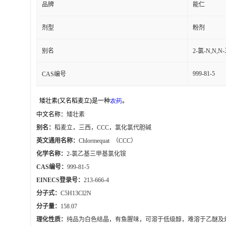
品牌
能仁
剂型
粉剂
别名
2-氯-N,
999-81-5
CAS编号
矮壮素
(
又名稻麦立
)
是一种
农药
。
中文名称：
矮壮素
别名：
稻麦立，三西，
CCC
，氯化氯代胆碱
英文通用名称：
Chlormequat
（
CCC
）
化学名称：
2-
氯乙基三甲基氯化铵
CAS
编号：
999-81-5
EINECS
登录号：
213-666-4
分子式：
C5H13Cl2N
分子量：
158.07
理化性质：
纯品为白色结晶，有鱼腥味，可溶于低级醇，难溶于乙醚及