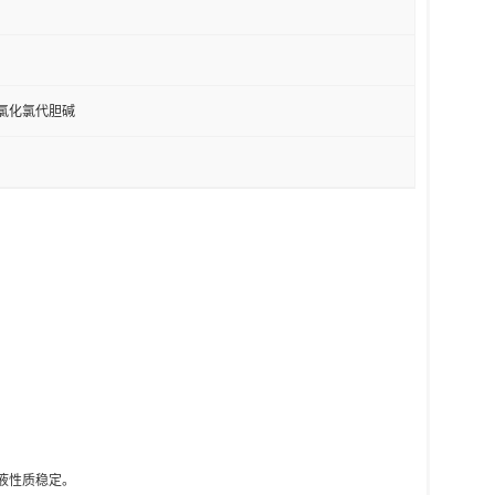
；氯化氯代胆碱
液性质稳定。