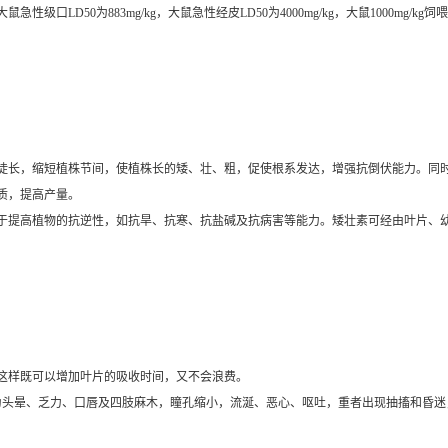
大鼠急性级口
LD50
为
883mg/kg
，大鼠急性经皮
LD50
为
4000mg/kg
，大鼠
1000mg/kg
饲喂
徒长，缩短植株节间，使植株长的矮、壮、粗，促使根系发达，增强抗倒伏能力。同
质，提高产量。
于提高植物的抗逆性，如抗旱、抗寒、抗盐碱及抗病害等能力。矮壮素可经由叶片、
这样既可以增加叶片的吸收时间，又不会浪费。
为头晕、乏力、口唇及四肢麻木，瞳孔缩小，流涎、恶心、呕吐，重者出现抽搐和昏迷