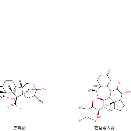
赤霉酸
芸苔素内酯