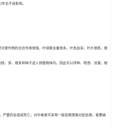
2
年无不良影响。
时可使作物的光合作用增强，叶绿素含量增多，叶色加深、叶片增厚。使
幼枝、芽、根系和种子进入到植物体内。因此可以拌种、喷洒、浇灌，根
，严重的会造成死亡。对中毒者可采用一般急救措施对症处理，毒蕈碱