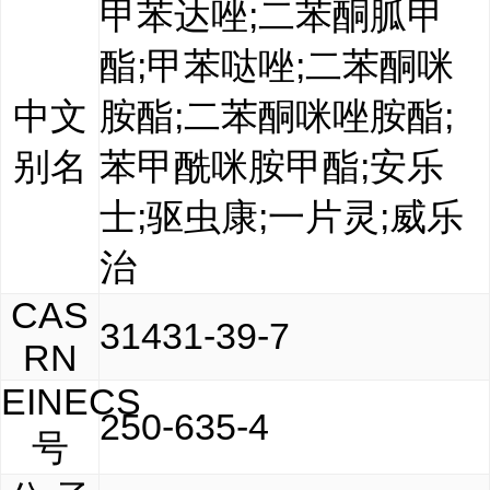
甲苯达唑;二苯酮胍甲
酯;甲苯哒唑;二苯酮咪
中文
胺酯;二苯酮咪唑胺酯;
别名
苯甲酰咪胺甲酯;安乐
士;驱虫康;一片灵;威乐
治
CAS
31431-39-7
RN
EINECS
250-635-4
号