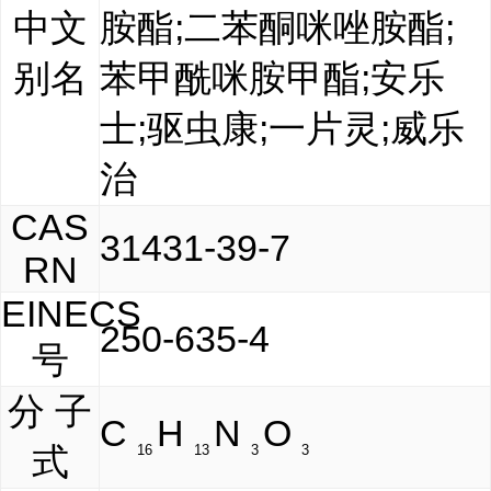
中文
胺酯;二苯酮咪唑胺酯;
别名
苯甲酰咪胺甲酯;安乐
士;驱虫康;一片灵;威乐
治
CAS
31431-39-7
RN
EINECS
250-635-4
号
分 子
C
H
N
O
式
16
13
3
3