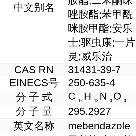
胺酯;二苯酮咪
中文别名
唑胺酯;苯甲酰
咪胺甲酯;安乐
士;驱虫康;一片
灵;威乐治
CAS RN
31431-39-7
EINECS号
250-635-4
C
H
N
O
分 子 式
16
13
3
3
分 子 量
295.2927
英文名称
mebendazole