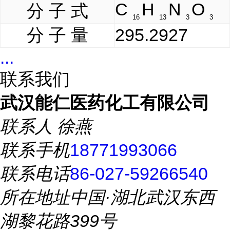
C
H
N
O
分 子 式
16
13
3
3
分 子 量
295.2927
...
联系我们
武汉能仁医药化工有限公司
联系人
徐燕
联系手机
18771993066
联系电话
86-027-59266540
所在地址
中国·湖北武汉东西
湖黎花路399号