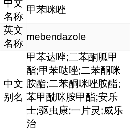
中文
甲苯咪唑
名称
英文
mebendazole
名称
甲苯达唑;二苯酮胍甲
酯;甲苯哒唑;二苯酮咪
中文
胺酯;二苯酮咪唑胺酯;
别名
苯甲酰咪胺甲酯;安乐
士;驱虫康;一片灵;威乐
治