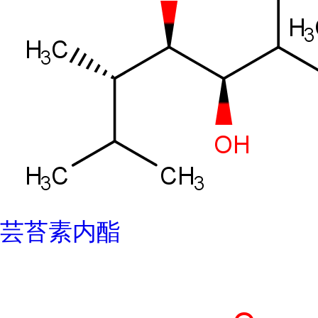
芸苔素内酯