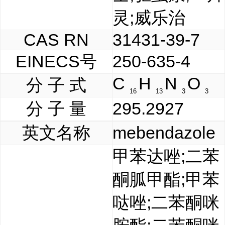
灵;威乐治
CAS RN
31431-39-7
EINECS号
250-635-4
C
H
N
O
分 子 式
16
13
3
3
分 子 量
295.2927
英文名称
mebendazole
甲苯达唑;二苯
酮胍甲酯;甲苯
哒唑;二苯酮咪