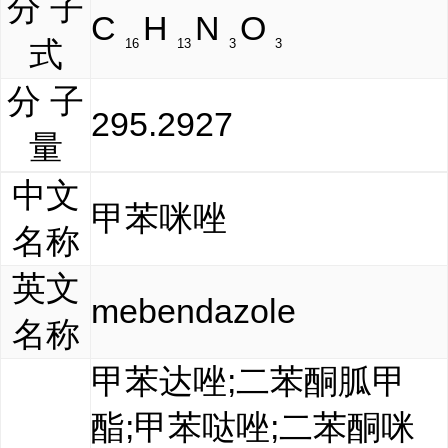
分 子
C
H
N
O
式
16
13
3
3
分 子
295.2927
量
中文
甲苯咪唑
名称
英文
mebendazole
名称
甲苯达唑;二苯酮胍甲
酯;甲苯哒唑;二苯酮咪