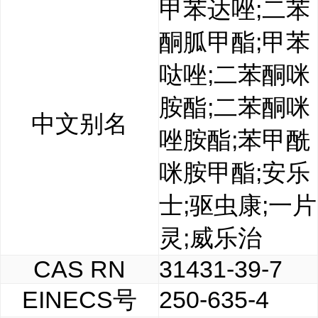
甲苯达唑;二苯
酮胍甲酯;甲苯
哒唑;二苯酮咪
胺酯;二苯酮咪
中文别名
唑胺酯;苯甲酰
咪胺甲酯;安乐
士;驱虫康;一片
灵;威乐治
CAS RN
31431-39-7
EINECS号
250-635-4