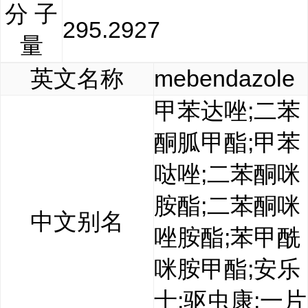
分 子
295.2927
量
英文名称
mebendazole
甲苯达唑;二苯
酮胍甲酯;甲苯
哒唑;二苯酮咪
胺酯;二苯酮咪
中文别名
唑胺酯;苯甲酰
咪胺甲酯;安乐
士;驱虫康;一片