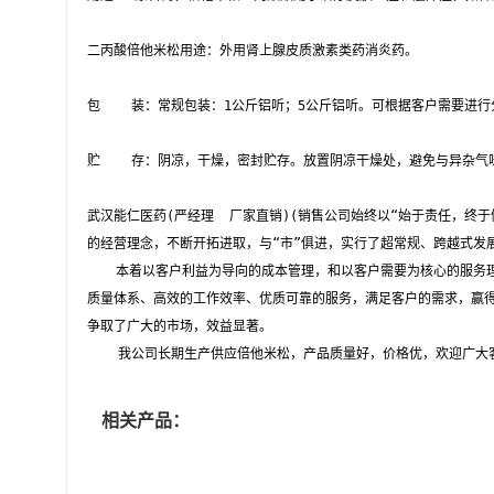
 二丙酸倍他米松用途：外用肾上腺皮质激素类药消炎药。

 包    装：常规包装：1公斤铝听；5公斤铝听。可根据客户需要进行
 贮    存：阴凉，干燥，密封贮存。放置阴凉干燥处，避免与异杂气
 武汉能仁医药(严经理  厂家直销)(销售公司始终以“始于责任，终
 的经营理念，不断开拓进取，与“市”俱进，实行了超常规、跨越式发
 　  本着以客户利益为导向的成本管理，和以客户需要为核心的服务
 质量体系、高效的工作效率、优质可靠的服务，满足客户的需求，赢
 争取了广大的市场，效益显著。 
     我公司长期生产供应倍他米松，产品质量好，价格优，欢迎广大
相关产品：