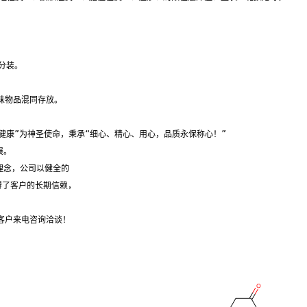
分装。

味物品混同存放。

于健康”为神圣使命，秉承“细心、精心、用心，品质永保称心！” 
展。 
理念，公司以健全的 
得了客户的长期信赖， 
客户来电咨询洽谈！ 