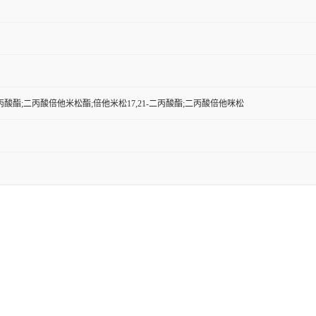
酸酯;二丙酸倍他米松酯;倍他米松17,21-二丙酸酯;二丙酸倍他咪松