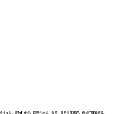
经性皮炎、接触性皮炎、脂溢性皮炎、湿疹、局限性瘙痒症、盘状红斑狼疮等。
