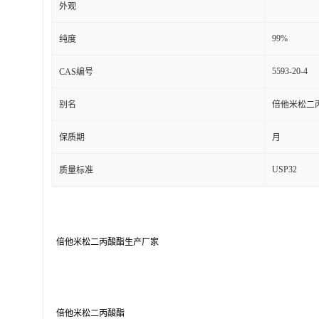
外观
99%
纯度
5593-20-4
CAS编号
别名
倍他米松二丙
保质期
月
USP32
质量标准
 倍他米松二丙酸酯生产厂家 

 倍他米松二丙酸酯 
