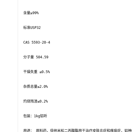
 含量≥99%

 标准USP32

 CAS 5593-20-4

 分子量 504.59

 干燥失重 ≤0.5%

 杂质总量≤2.0%

 灼烧残渣≤0.2%

 包装：1kg铝听

 用途： 原料药，倍他米松二丙酸酯用于治疗皮肤炎症和瘙痒症，如神