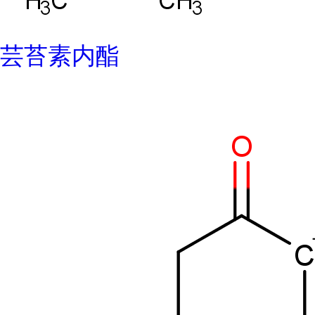
芸苔素内酯