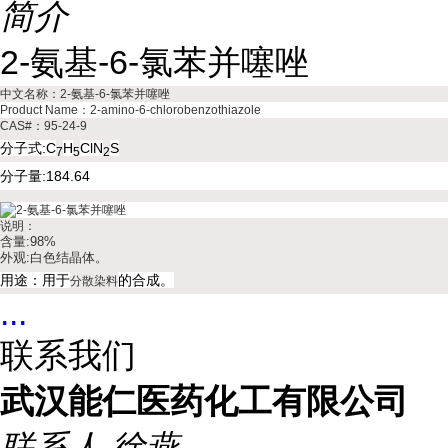
简介
2-氨基-6-氯苯并噻唑
中文名称：2-氨基-6-氯苯并噻唑
Product Name：2-amino-6-chlorobenzothiazole
CAS#：95-24-9
分子式:C
H
ClN
S
7
5
2
分子量:184.64
说明：
含量:98%
外观:白色结晶体。
用途：用于
的合成。
分散染料
...
联系我们
武汉能仁医药化工有限公司
联系人
徐燕