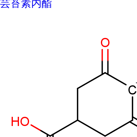
芸苔素内酯