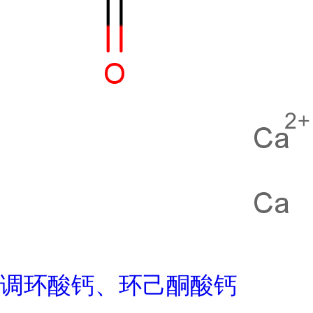
调环酸钙、环己酮酸钙