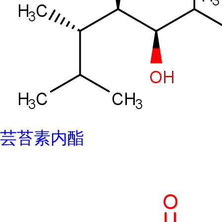
芸苔素内酯