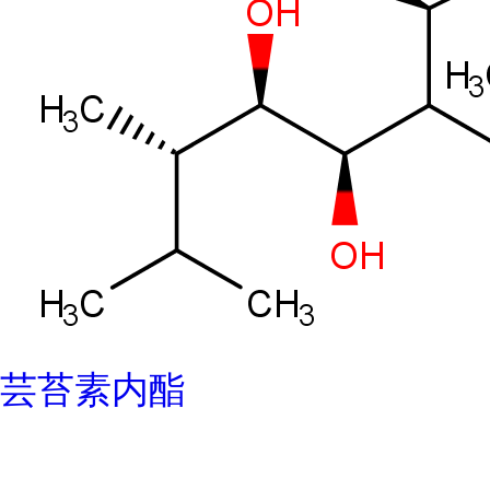
芸苔素内酯