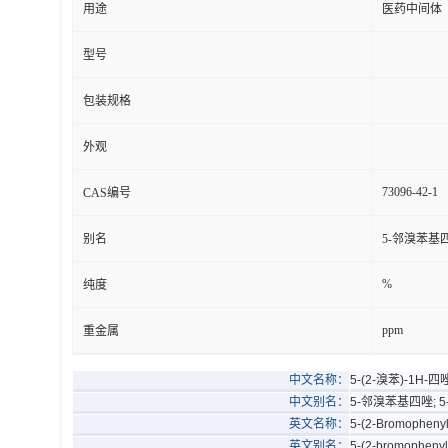
用途
医药中间体
型号
包装规格
外观
73096-42-1
CAS编号
别名
5-邻溴苯基
%
纯度
ppm
重金属
中文名称：
5-(2-溴苯)-1H-四
中文别名：
5-邻溴苯基四唑; 
英文名称：
5-(2-Bromophenyl
英文别名：
5-(2-bromophenyl)