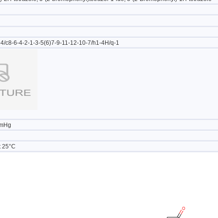
/c8-6-4-2-1-3-5(6)7-9-11-12-10-7/h1-4H/q-1
mmHg
 25°C