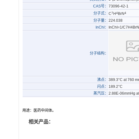
CAS号：
73096-42-1
分子式：
7
4
4
C
H
BrN
分子量：
224.038
InChI：
InChI=1/C7H4BrN4
分子结构：
沸点：
389.3°C at 760 
闪点：
189.2°C
蒸汽压：
2.88E-06mmHg at
用途：医药中间体。
相关产品：