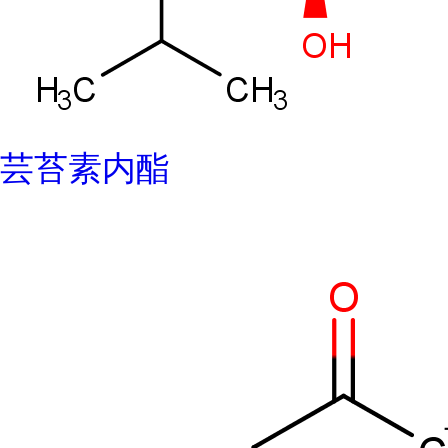
芸苔素内酯