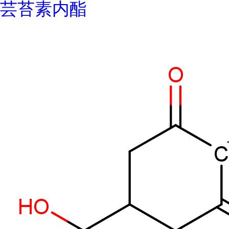
芸苔素内酯