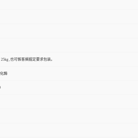
kg , 25kg ,也可愱客搁掘定要求包装。
化酶
0