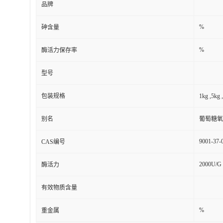
品牌
%
砷含量
%
酶活力保存率
型号
包装规格
1kg ,5
别名
葡萄糖氧
9001-37-
CAS编号
2000U/G
酶活力
有效物质含量
%
重金属