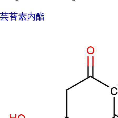
芸苔素内酯