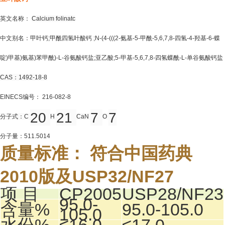
英文名称：
Calcium folinatc
中文别名：甲叶钙;甲酰四氢叶酸钙 ;N-(4-(((2-氨基-5-甲酰-5,6,7,8-四氢-4-羟基-6-蝶
啶)甲基)氨基)苯甲酰)-L-谷氨酸钙盐;亚乙酸;5-甲基-5,6,7,8-四氢蝶酰-L-单谷氨酸钙盐
CAS：1492-18-8
EINECS编号：
216-082-8
20
21
7
7
分子式：C
H
CaN
O
分子量：511.5014
质量标准： 符合中国药典
2010版及USP32/NF27
项 目
CP2005
USP28/NF23
95.0-
含量%
95.0-105.0
105.0