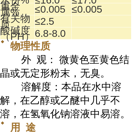
水份%
≤16.0
≤17.0
重金
≤0.005
≤0.005
属%
有关物
≤2.5
质
酸碱度
6.8-8.0
（PH）
物理性质
外 观： 微黄色至黄色结
晶或无定形粉末，无臭。
溶解度：本品在水中溶
解，在乙醇或乙醚中几乎不
溶，在氢氧化钠溶液中易溶。
用 途