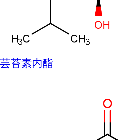
芸苔素内酯