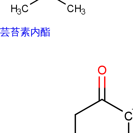
芸苔素内酯