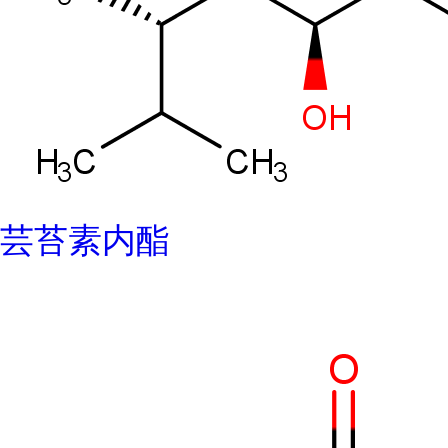
芸苔素内酯