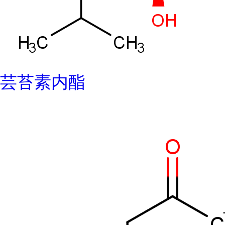
芸苔素内酯