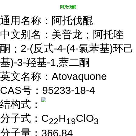
阿托伐醌
通用名称：阿托伐醌
中文别名：美普龙；阿托喹
酮；2-(反式-4-(4-氯苯基)环己
基)-3-羟基-1,萘二酮
英文名称：Atovaquone
CAS号：95233-18-4
结构式：
分子式：C
H
ClO
22
19
3
分子量：366.84