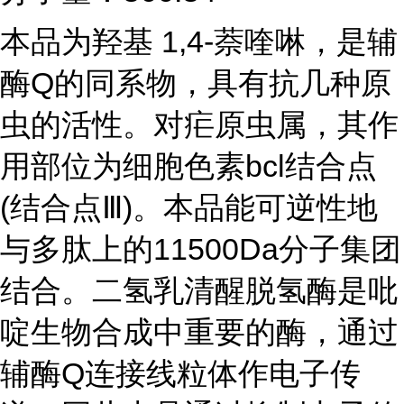
本品为羟基 1,4-萘喹啉，是辅
酶Q的同系物，具有抗几种原
虫的活性。对疟原虫属，其作
用部位为细胞色素bcl结合点
(结合点Ⅲ)。本品能可逆性地
与多肽上的11500Da分子集团
结合。二氢乳清醒脱氢酶是吡
啶生物合成中重要的酶，通过
辅酶Q连接线粒体作电子传