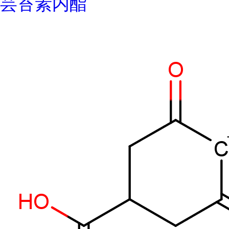
芸苔素内酯