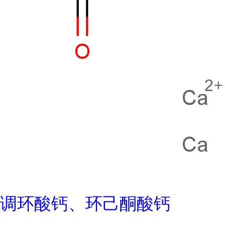
调环酸钙、环己酮酸钙