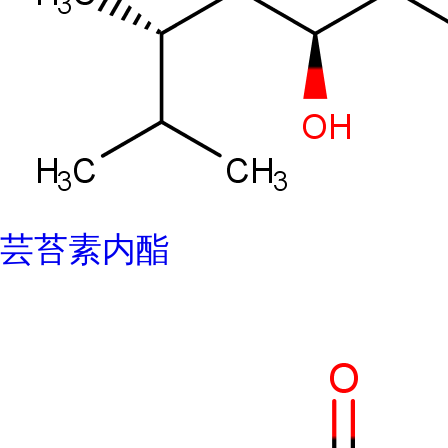
芸苔素内酯