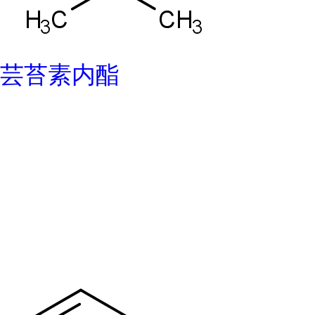
芸苔素内酯