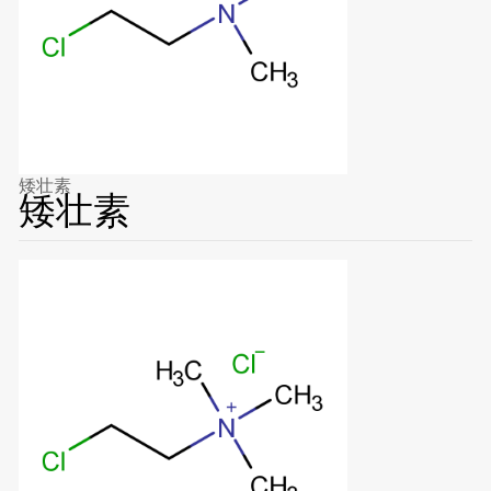
矮壮素
矮壮素