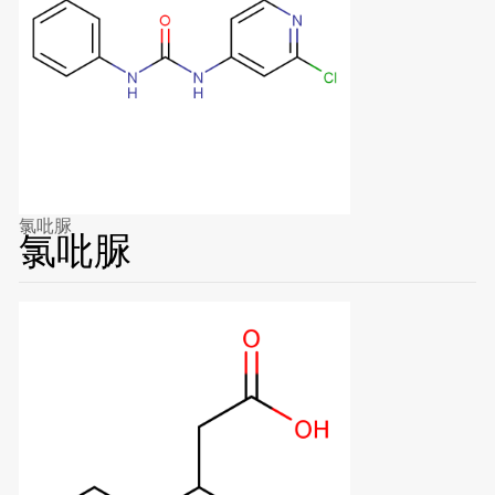
氯吡脲
氯吡脲