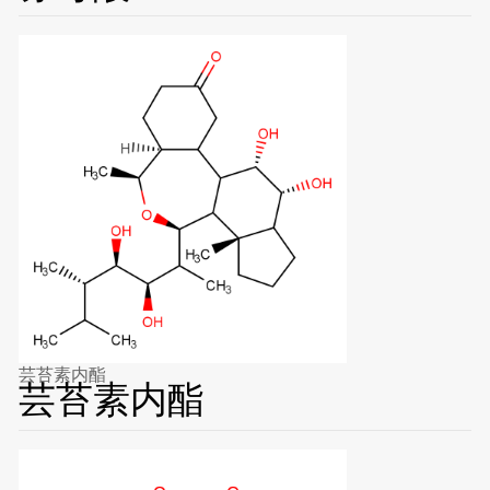
芸苔素内酯
芸苔素内酯