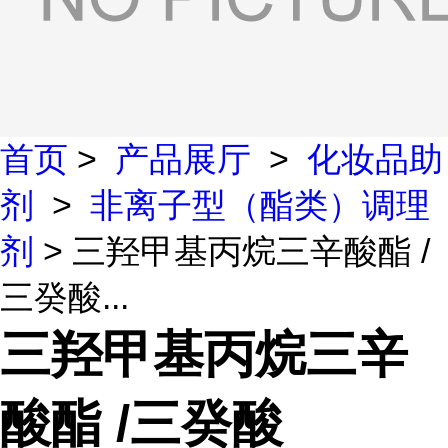
首页
>
产品展厅
>
化妆品助
剂
>
非离子型（酯类）调理
剂
> 三羟甲基丙烷三辛酸酯 /
三癸酸...
三羟甲基丙烷三辛
酸酯 /三癸酸