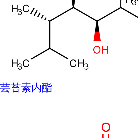
芸苔素内酯