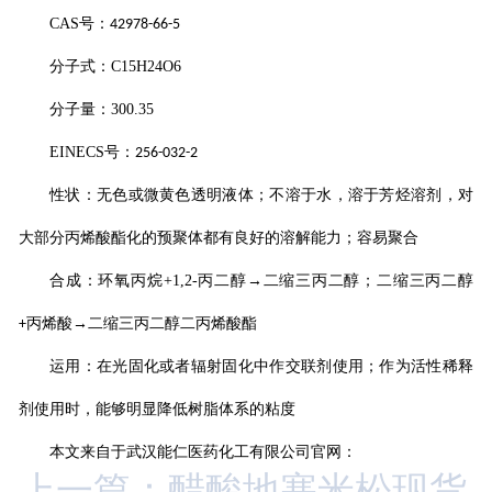
CAS
号：
42978-66-5
分子式：
C15H24O6
分子量：
300.35
EINECS
号：
256-032-2
性状：无色或微黄色透明液体；不溶于水，溶于芳烃溶剂，对
大部分丙烯酸酯化的预聚体都有良好的溶解能力；容易聚合
合成：环氧丙烷
+1,2-
丙二醇→二缩三丙二醇；二缩三丙二醇
丙烯酸→二缩三丙二醇二丙烯酸酯
+
运用：在光固化或者辐射固化中作交联剂使用；作为活性稀释
剂使用时，能够明显降低树脂体系的粘度
本文来自于武汉能仁医药化工有限公司官网：
上一篇：醋酸地塞米松现货