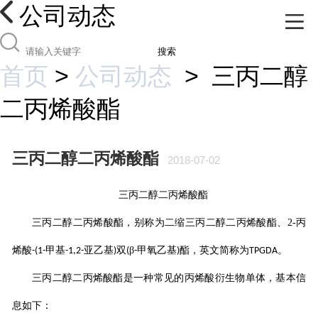
公司动态
搜索
首页
>
公司动态
>
三丙二醇
二丙烯酸酯
三丙二醇二丙烯酸酯
2018-07-02
三丙二醇二丙烯酸酯
三丙二醇二丙烯酸酯
，别称为二缩三丙二醇二丙烯酸酯、
2-
丙
烯酸
甲基
亚乙基
双
β
甲氧乙基
酯，英文简称为
。
-(1-
-1,2-
)
(
-
)
TPGDA
三丙二醇二丙烯酸酯
是一种常见的丙烯酸衍生物单体，基本信
息如下：