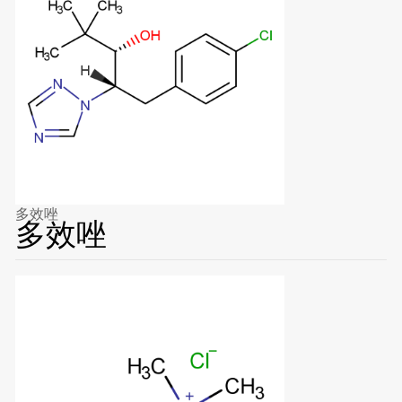
多效唑
多效唑