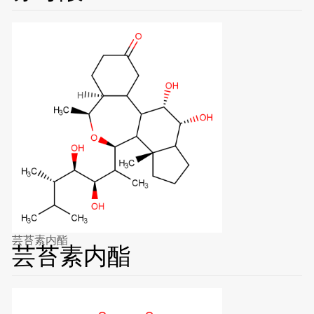
芸苔素内酯
芸苔素内酯