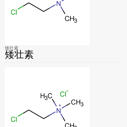
矮壮素
矮壮素