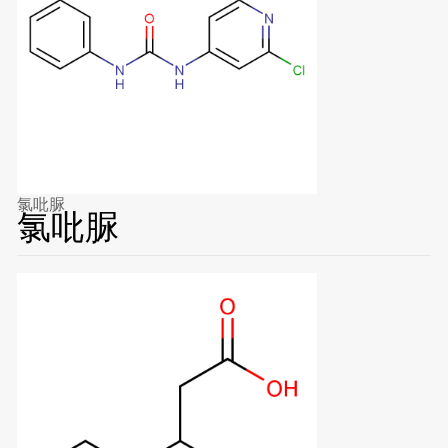
氯吡脲
氯吡脲